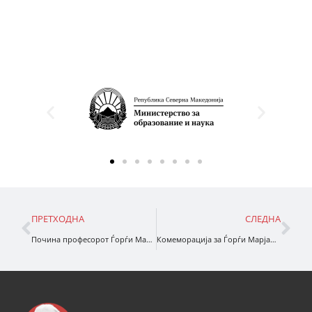
ПРЕТХОДНА
СЛЕДНА
Почина професорот Ѓорѓи Марјановиќ
Комеморација за Ѓорѓи Марјановиќ