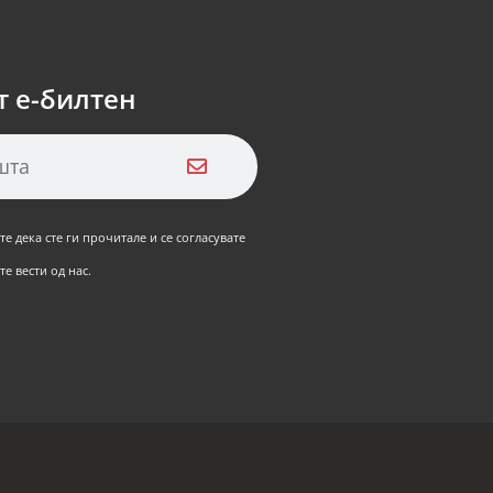
т е-билтен
е дека сте ги прочитале и се согласувате
е вести од нас.