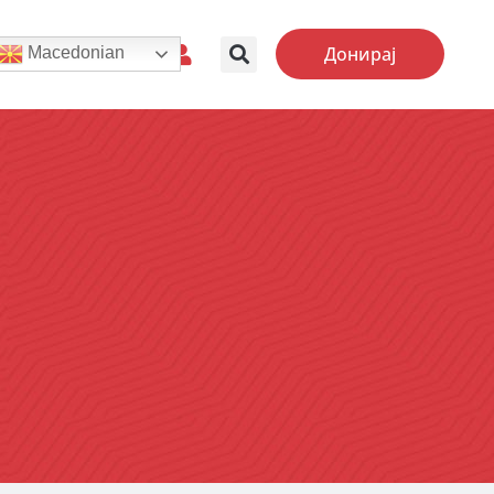
Донирај
Macedonian