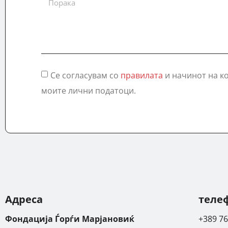
Се согласувам со
правилата
и начинот на к
моите лични податоци.
Адреса
теле
Фондација Ѓорѓи Марјановиќ
+389 76