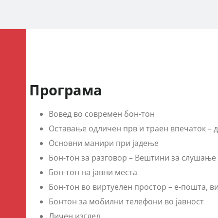
Програма
Вовед во современ бон-тон
Оставање одличен прв и траен впечаток – 
Основни манири при јадење
Бон-тон за разговор – Вештини за слушањ
Бон-тон на јавни места
Бон-тон во виртуелен простор – е-пошта, 
Бонтон за мобилни телефони во јавност
Личен изглед