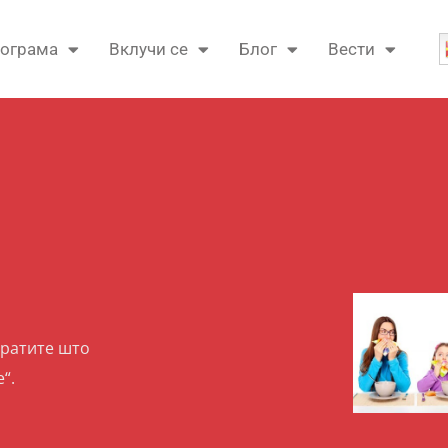
ограма
Вклучи се
Блог
Вести
вратите што
“.