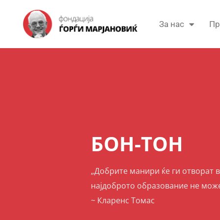
За нас
Пр
БОН-ТОН
„Добрите манири ќе ги отворат 
најдоброто образование не може
~ Кларенс Томас