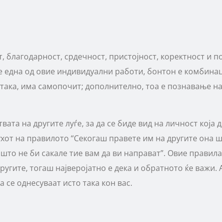
 благодарност, срдечност, пристојност, коректност и по
е една од овие индивидуални работи, бонтон е комбинаци
о така, има самопочит; дополнително, тоа е познавање 
та на другите луѓе, за да се биде вид на личност која др
хот на правилото “Секогаш правете им на другите она ш
што не би сакале тие вам да ви направат”. Овие правила
ругите, тогаш најверојатно е дека и обратното ќе важи.
 се однесуваат исто така кон вас.