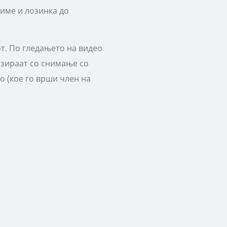
 име и лозинка до
т. По гледањето на видео
изираат со снимање со
о (кое го врши член на