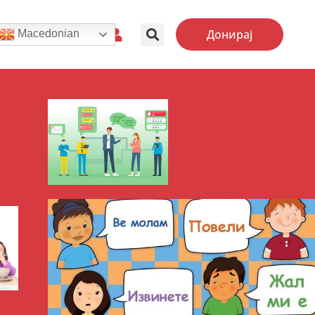
Донирај
Macedonian