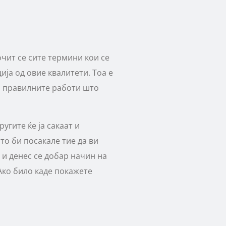
чит се сите термини кои се
ја од овие квалитети. Тоа е
на правилните работи што
угите ќе ја сакаат и
то би посакале тие да ви
 и денес се добар начин на
 Ако било каде покажете