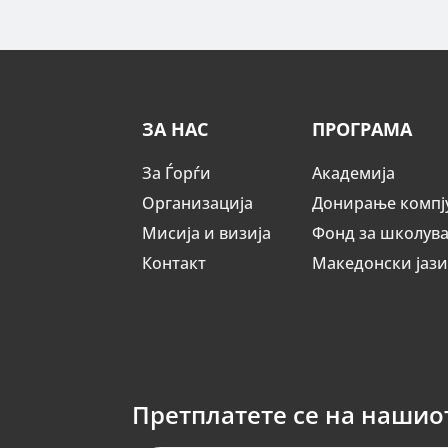
ЗА НАС
ПРОГРАМА
За Ѓорѓи
Академија
Организација
Донирање компј
Мисија и визија
Фонд за школув
Контакт
Македонски јаз
Претплатете се на нашио