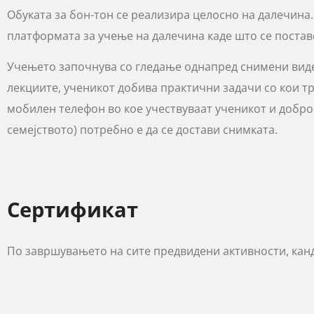
Обуката за бон-тон се реализира целосно на далечина
платформата за учење на далечина каде што се постав
Учењето започнува со гледање однапред снимени видео
лекциите, ученикот добива практични задачи со кои т
мобилен телефон во кое учествуваат ученикот и добро
семејството) потребно е да се достави снимката.
Сертификат
По завршувањето на сите предвидени активности, кан