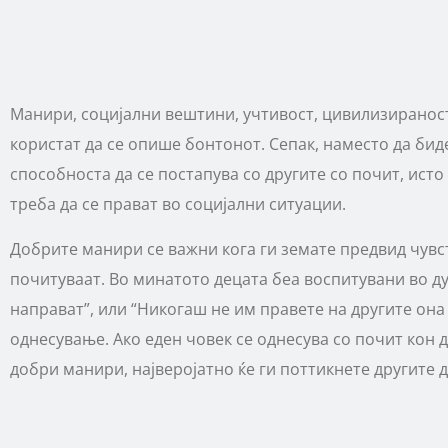
Манири, социјални вештини, учтивост, цивилизираност,
користат да се опише бонтонот. Сепак, наместо да бид
способноста да се постапува со другите со почит, ист
треба да се прават во социјални ситуации.
Добрите манири се важни кога ги земате предвид чувства
почитуваат. Во минатото децата беа воспитувани во ду
направат”, или “Никогаш не им правете на другите она 
однесување. Ако еден човек се однесува со почит кон д
добри манири, најверојатно ќе ги поттикнете другите да