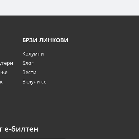
БРЗИ ЛИНКОВИ
Колумни
утери
Блог
ање
Вести
ик
Вклучи се
т е-билтен