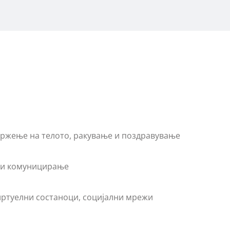
држење на телото, ракување и поздравување
е и комуницирање
виртуелни состаноци, социјални мрежи