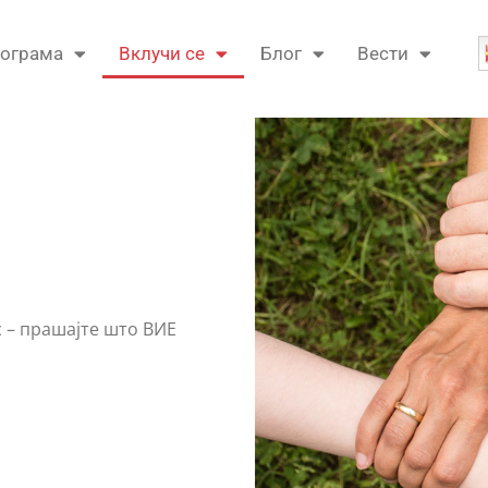
ограма
Вклучи се
Блог
Вести
с – прашајте што ВИЕ