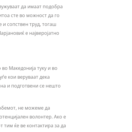
лужуваат да имаат подобра
итоа сте во можност да го
 и сопствен труд, тогаш
арјановиќ е најверојатно
во Македонија туку и во
уѓе кои веруваат дека
на и подготвени се нешто
бемот, не можеме да
отенцијален волонтер. Ако е
 тим ќе ве контактира за да