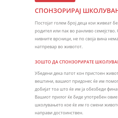
СПОНЗОРИРАЈ ШКОЛУВА
Постојат голем број деца кои живеат б
родител или пак во ранливо семејство. 
нивните врсници, не по своја вина нем
натпревар во животот.
ЗОШТО ДА СПОНЗОРИРАТЕ ШКОЛУВА
Убедени дека патот кон пристоен живо
вештини, вашиот придонес ќе им помогн
добијат тоа што ќе им ја обезбеди фина
Вашиот прилог ќе биде употребен овие 
школувањето кое ќе им го смени живото
направи достоинствен.