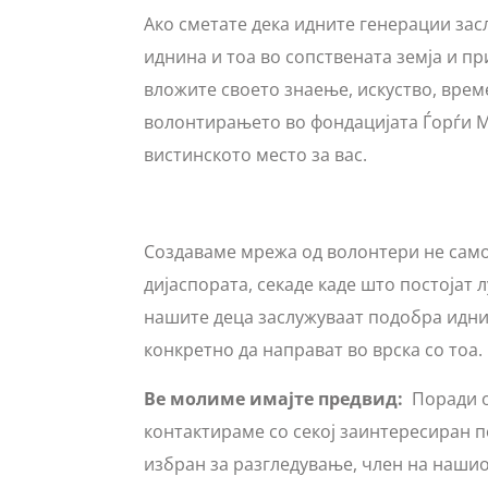
Ако сметате дека идните генерации зас
иднина и тоа во сопствената земја и пр
вложите своето знаење, искуство, време
волонтирањето во фондацијата Ѓорѓи М
вистинското место за вас.
Создаваме мрежа од волонтери не само 
дијаспората, секаде каде што постојат л
нашите деца заслужуваат подобра идни
конкретно да направат во врска со тоа.
Ве молиме имајте предвид:
Поради о
контактираме со секој заинтересиран п
избран за разгледување, член на нашиот