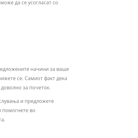
може да се усогласат со
предложените начини за ваше
рижете се. Самиот факт дека
 доволно за почеток.
слувања и предложете
и помогнете во
а.