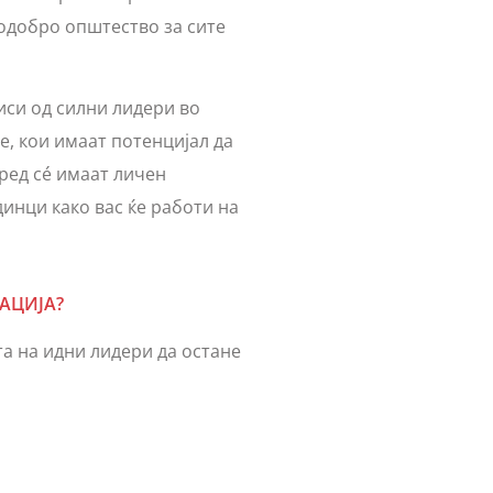
подобро општество за сите
иси од силни лидери во
, кои имаат потенцијал да
ред сé имаат личен
динци како вас ќе работи на
АЦИЈА?
а на идни лидери да остане