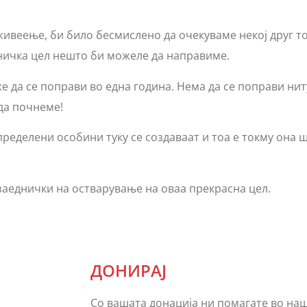
ивеење, би било бесмислено да очекуваме некој друг тоа
дничка цел нешто би можеле да направиме.
 да се поправи во една година. Нема да се поправи ниту
да почнеме!
пределени особини туку се создаваат и тоа е токму она 
заеднички на остварување на оваа прекрасна цел.
ДОНИРАJ
Со вашата донација ни помагате во на