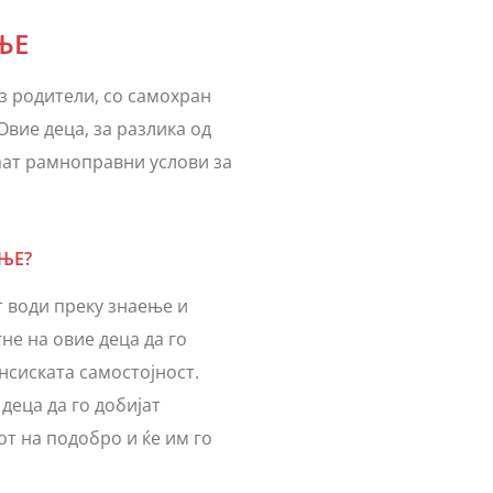
ЊЕ
ез родители, со самохран
Овие деца, за разлика од
аат рамноправни услови за
ЊЕ?
т води преку знаење и
е на овие деца да го
нсиската самостојност.
деца да го добијат
т на подобро и ќе им го