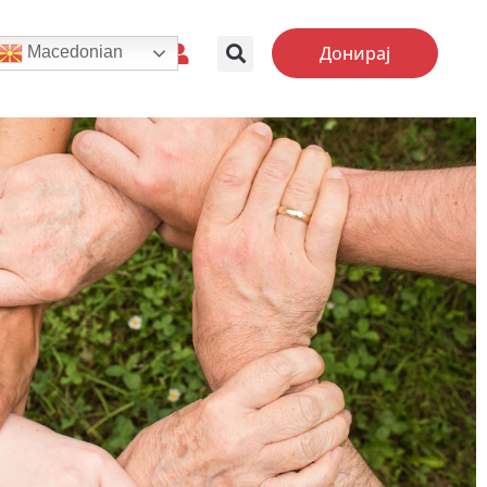
Донирај
Macedonian