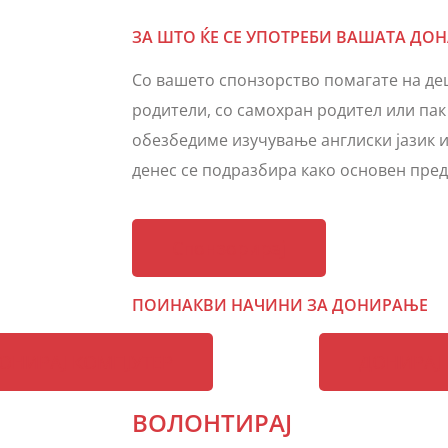
ЗА ШТО ЌЕ СЕ УПОТРЕБИ ВАШАТА ДОН
Со вашето спонзорство помагате на де
родители, со самохран родител или пак
обезбедиме изучување англиски јазик 
денес се подразбира како основен пред
Спонзорирај
ПОИНАКВИ НАЧИНИ ЗА ДОНИРАЊЕ
ОНИРАЈ КОМПЈУТЕР
ДОНИРАЈ
ВОЛОНТИРАЈ