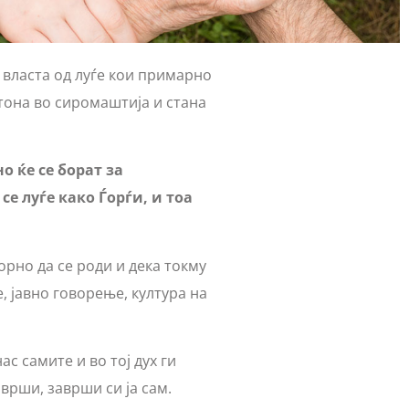
а власта од луѓе кои примарно
тона во сиромаштија и стана
о ќе се борат за
се луѓе како Ѓорѓи, и тоа
орно да се роди и дека токму
, јавно говорење, култура на
с самите и во тој дух ги
аврши, заврши си ја сам.