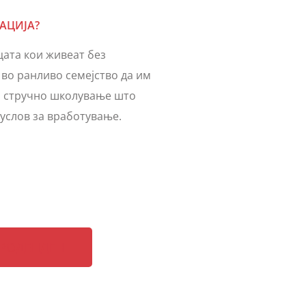
АЦИЈА?
цата кои живеат без
 во ранливо семејство да им
и стручно школување што
услов за вработување.
 РОДЕНДЕН