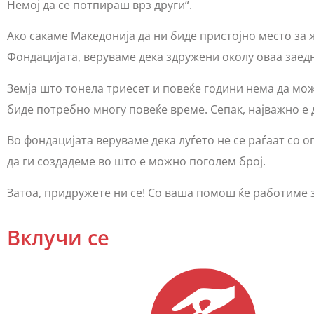
Немој да се потпираш врз други“.
Ако сакаме Македонија да ни биде пристојно место за ж
Фондацијата, веруваме дека здружени околу оваа зае
Земја што тонела триесет и повеќе години нема да може
биде потребно многу повеќе време. Сепак, најважно е 
Во фондацијата веруваме дека луѓето не се раѓаат со о
да ги создадеме во што е можно поголем број.
Затоа, придружете ни се! Со ваша помош ќе работиме 
Вклучи се