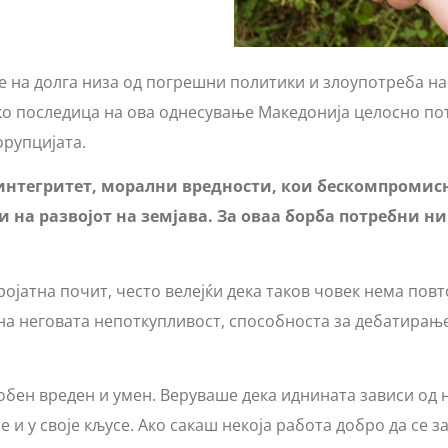
т е на долга низа од погрешни политики и злоупотреба н
ако последица на ова однесување Македонија целосно по
орупцијата.
о интегритет, морални вредности, кои бескомпромисн
 на развојот на земјава. За оваа борба потребни ни 
ројатна почит, често велејќи дека таков човек нема повт
а на неговата непоткупливост, способноста за дебатирање
обен вреден и умен. Веруваше дека иднината зависи од на
е и у своје кљусе. Ако сакаш некоја работа добро да се з