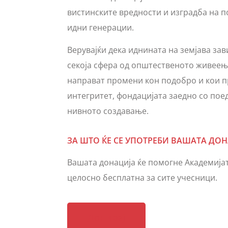
вистинските вредности и изградба на 
идни генерации.
Верувајќи дека иднината на земјава зав
секоја сфера од општественото живеење
направат промени кон подобро и кои п
интегритет, фондацијата заедно со пое
нивното создавање.
ЗА ШТО ЌЕ СЕ УПОТРЕБИ ВАШАТА ДОН
Вашата донација ќе помогне Академијат
целосно бесплатна за сите учесници.
Донирај