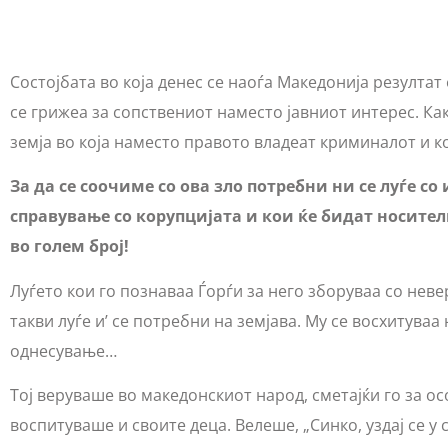
Состојбата во која денес се наоѓа Македонија резулта
се грижеа за сопствениот наместо јавниот интерес. К
земја во која наместо правото владеат криминалот и к
За да се соочиме со ова зло потребни ни се луѓе с
справување со корупцијата и кои ќе бидат носители
во голем број!
Луѓето кои го познаваа Ѓорѓи за него зборуваа со неве
такви луѓе и’ се потребни на земјава. Му се восхитува
однесување…
Тој веруваше во македонскиот народ, сметајќи го за ос
воспитуваше и своите деца. Велеше, „Синко, уздај се у с