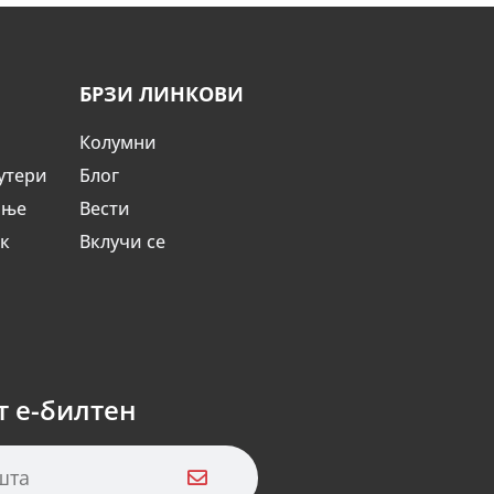
БРЗИ ЛИНКОВИ
Колумни
утери
Блог
ање
Вести
ик
Вклучи се
т е-билтен