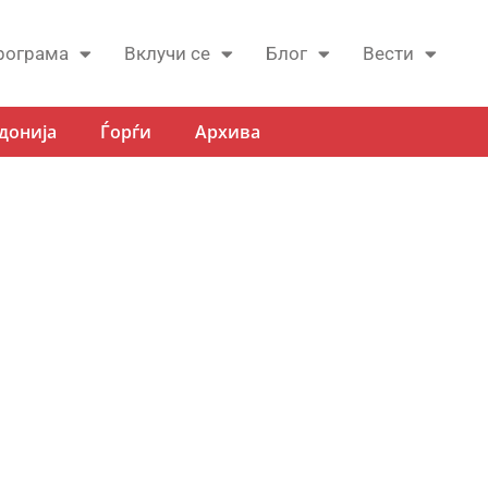
рограма
Вклучи се
Блог
Вести
донија
Ѓорѓи
Архива