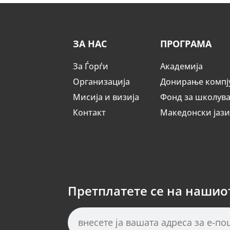
ЗА НАС
ПРОГРАМА
За Ѓорѓи
Академија
Организација
Донирање компј
Мисија и визија
Фонд за школув
Контакт
Македонски јаз
Претплатете се на нашио