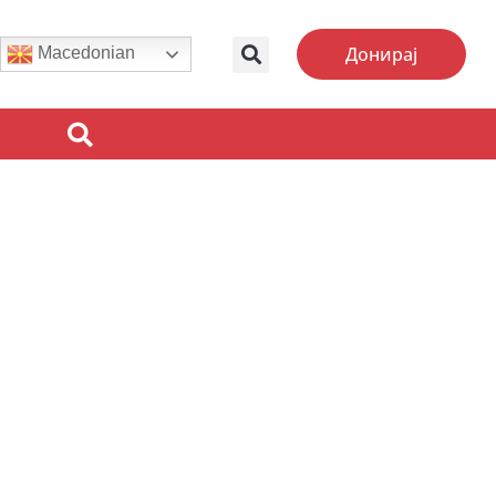
Донирај
Macedonian