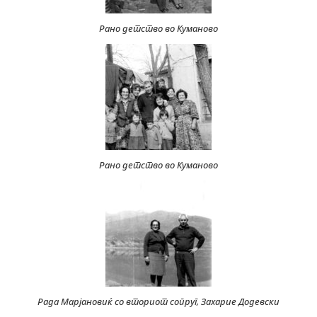
Рано детство во Куманово
Рано детство во Куманово
Рада Марјановиќ со вториот сопруг, Захарие Додевски