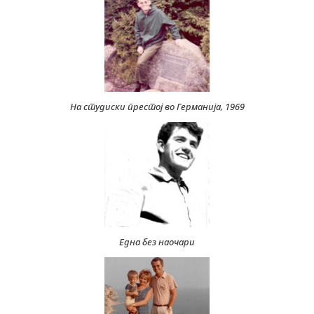
На студиски престој во Германија, 1969
Една без наочари