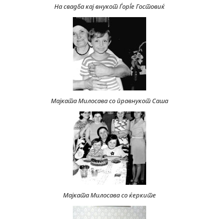
На свадба кај внукот Ѓорѓе Гостовиќ
Мајката Милосава со правнукот Саша
Мајката Милосава со ќерките