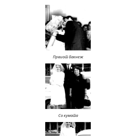
Првиот бакнеж
Со кумата