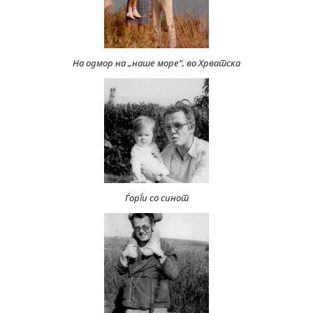
На одмор на „наше море“, во Хрватска
Ѓорѓи со синот