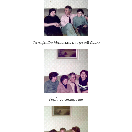
Со мајката Милосава и внукот Саша
Ѓорѓи со сестрите