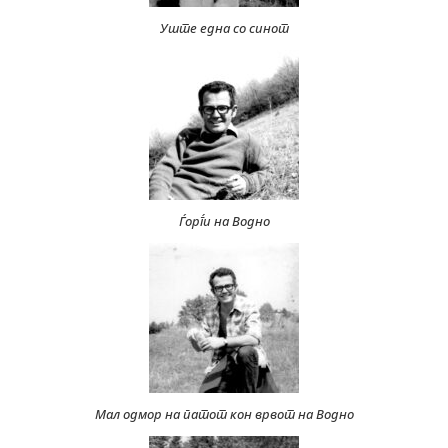
Уште една со синот
Ѓорѓи на Водно
Мал одмор на патот кон врвот на Водно