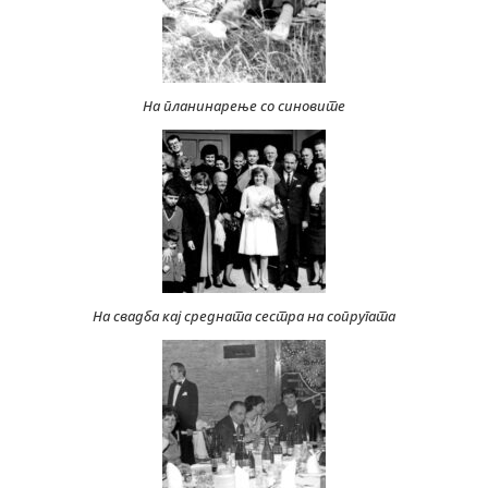
На планинарење со синовите
На свадба кај средната сестра на сопругата