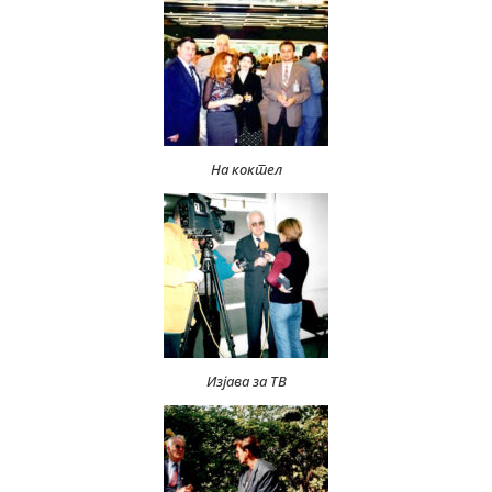
На коктел
Изјава за ТВ