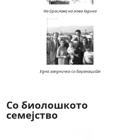
На прослава на нова година
Една заедничка со баџанаците
Со биолошкото
семејство