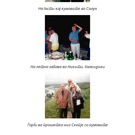
На гости кај кумовите во Солун
На летна забава во Никити, Халкидики
Ѓорѓи во прошетка низ Скопје со кумовите