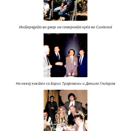
Интервјуто во двор на семејната куќа во Сингелиќ
На некој коктел со Борис Трајковски и Данило Глигоров