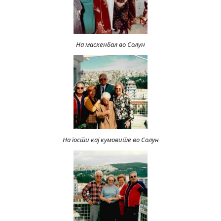
На маскенбал во Солун
На гости кај кумовите во Солун