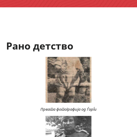
Рано детство
Првата фотографија од Ѓорѓи