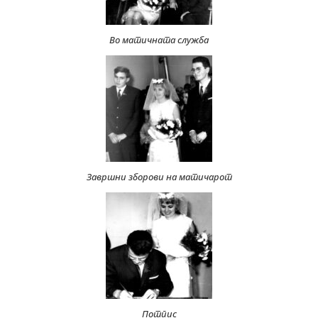
Во матичната служба
Завршни зборови на матичарот
Потпис