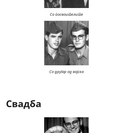
Со посвоителите
Со другар од војска
Свадба