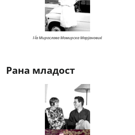
г-ѓа Мирослава Момирска Марјановиќ
Рана младост