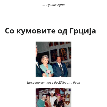
… и уште една
Со кумовите од Грција
Црковно венчање по 25 години брак