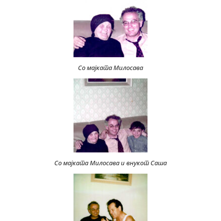
Со мајката Милосава
Со мајката Милосава и внукот Саша