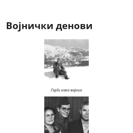
Војнички денови
Ѓорѓи како војник