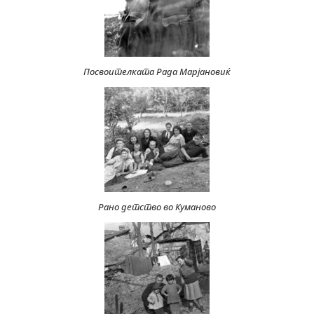
Посвоителката Рада Марјановиќ
Рано детство во Куманово