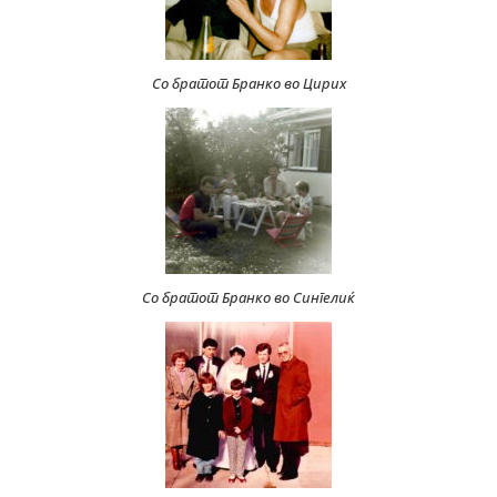
Со братот Бранко во Цирих
Со братот Бранко во Сингелиќ