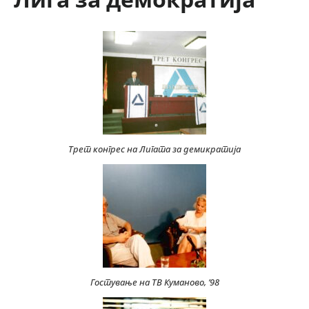
Трет конгрес на Лигата за демикратија
Гостување на ТВ Куманово, ’98