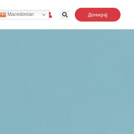
Донирај
Macedonian