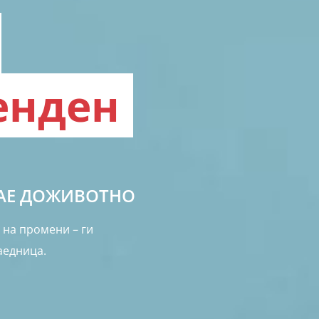
енден
РАЕ ДОЖИВОТНО
 на промени – ги
аедница.