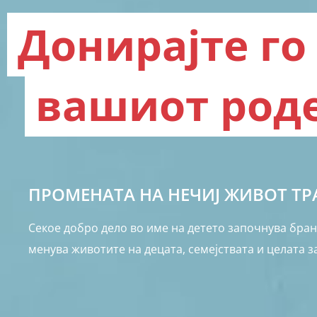
Донирајте го
вашиот род
ПРОМЕНАТА НА НЕЧИЈ ЖИВОТ Т
Секое добро дело во име на детето започнува бран
менува животите на децата, семејствата и целата з