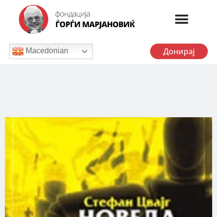
Донирај
Macedonian