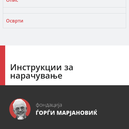
Опис
Осврти
Инструкции за
нарачување