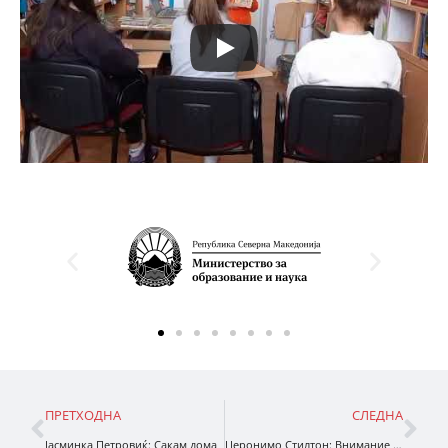
ПРЕТХОДНА
СЛЕДНА
Јасминка Петровиќ: Сакам дома
Џеронимо Стилтон: Внимание, глушец во морето