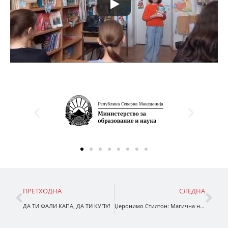
ПРЕТХОДНА
СЛЕДНА
ДА ТИ ФА­ЛИ КА­ПА, ДА ТИ КУ­ПУ!
Џеронимо Стилтон: Магична ноќ на џуџињата