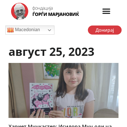
Донирај
Macedonian
август 25, 2023
Хариет Мункастер: Исидора Мун оди на