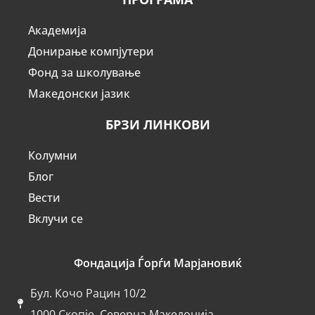
Академија
Донирање компјутери
Фонд за школување
Македонски јазик
БРЗИ ЛИНКОВИ
Колумни
Блог
Вести
Вклучи се
Фондација Ѓорѓи Марјановиќ
Бул. Кочо Рацин 10/2
1000 Скопје, Северна Македонија