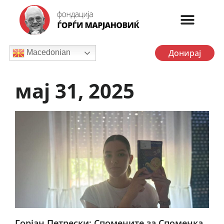
Донирај
Macedonian
мај 31, 2025
Горјан Петрески: Спомените за Споменка