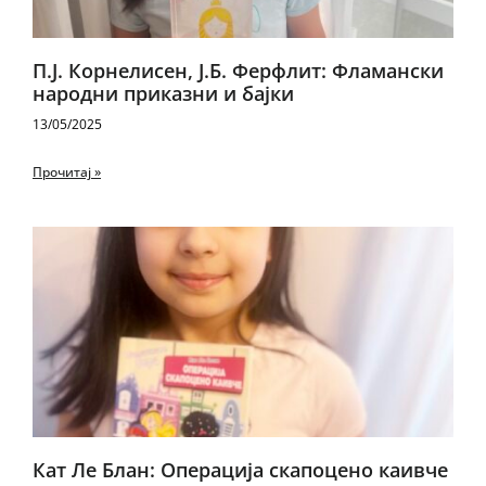
П.Ј. Корнелисен, Ј.Б. Ферфлит: Фламански
народни приказни и бајки
13/05/2025
Прочитај »
Кат Ле Блан: Операција скапоцено каивче