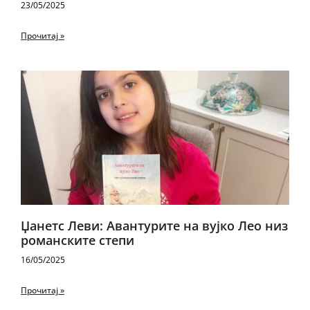
23/05/2025
Прочитај »
Џанетс Леви: Авантурите на вујко Лео низ
романските степи
16/05/2025
Прочитај »