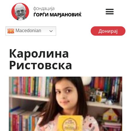
Донирај
Macedonian
Каролина
Ристовска