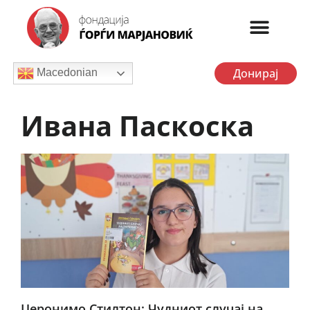
Донирај
Macedonian
Ивана Паскоска
Џеронимо Стилтон: Чудниот случај на