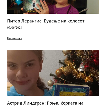
Питер Лерангис: Будење на колосот
07/06/2024
Прочитај »
Астрид Линдгрен: Роња, ќерката на