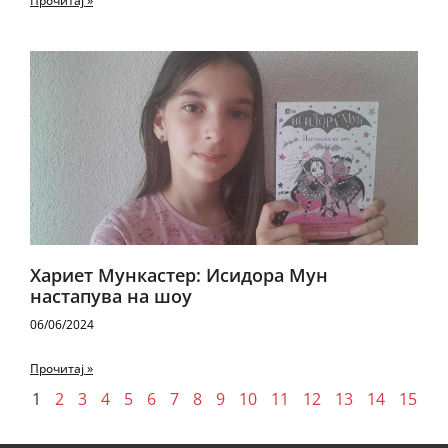
Прочитај »
Хариет Мункастер: Исидора Мун
настапува на шоу
06/06/2024
Прочитај »
1
2
3
4
5
6
7
8
9
10
11
12
13
14
15