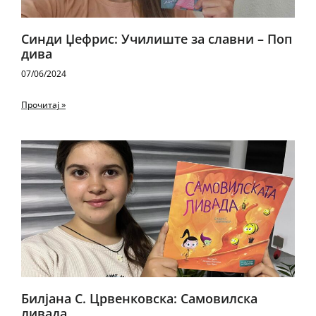
Синди Џефрис: Училиште за славни – Поп
дива
07/06/2024
Прочитај »
Билјана С. Црвенковска: Самовилска
ливада