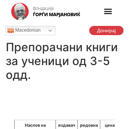
Донирај
Macedonian
Препорачани книги
за ученици од 3-5
одд.
Наслов на
издавач
редовна
цена