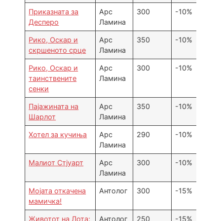
Приказната за
Арс
300
-10%
Десперо
Ламина
Рико, Оскар и
Арс
350
-10%
скршеното срце
Ламина
Рико, Оскар и
Арс
300
-10%
таинствените
Ламина
сенки
Пајажината на
Арс
350
-10%
Шарлот
Ламина
Хотел за кучиња
Арс
290
-10%
Ламина
Малиот Стјуарт
Арс
300
-10%
Ламина
Мојата откачена
Антолог
300
-15%
мамичка!
Животот на Лота:
Антолог
250
-15%