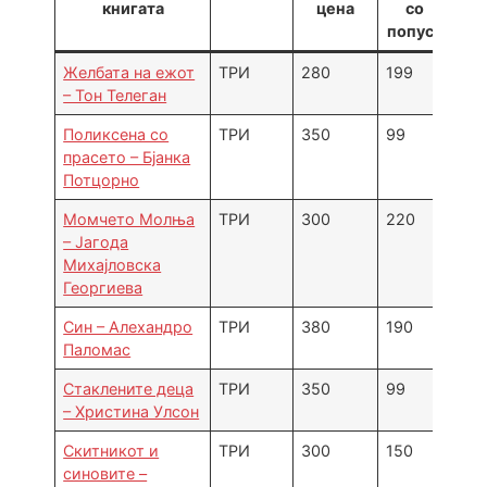
книгата
цена
со
попуст
Желбата на ежот
ТРИ
280
199
– Тон Телеган
Поликсена со
ТРИ
350
99
прасето – Бјанка
Потцорно
Момчето Молња
ТРИ
300
220
– Јагода
Михајловска
Георгиева
Син – Алехандро
ТРИ
380
190
Паломас
Стаклените деца
ТРИ
350
99
– Христина Улсон
Скитникот и
ТРИ
300
150
синовите –