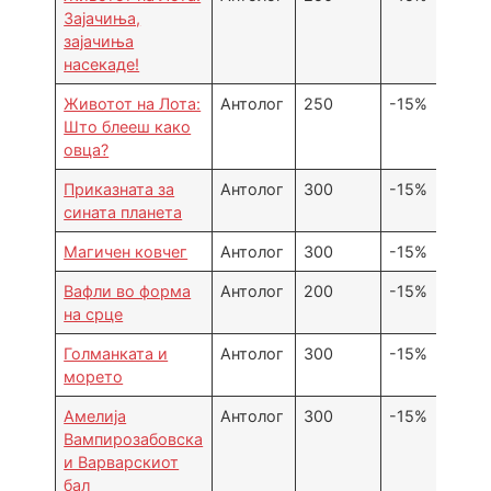
Зајачиња,
зајачиња
насекаде!
Животот на Лота:
Антолог
250
-15%
Што блееш како
овца?
Приказната за
Антолог
300
-15%
сината планета
Магичен ковчег
Антолог
300
-15%
Вафли во форма
Антолог
200
-15%
на срце
Голманката и
Антолог
300
-15%
морето
Амелија
Антолог
300
-15%
Вампирозабовска
и Варварскиот
бал