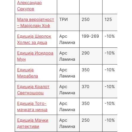
Александар
Секулов
Мала веројатност
ТРИ
250
125
– Марјолајн Хоф
Едиција Шерлок
Арс
199-269
-10%
Холмс за деца
Ламина
Едиција Исидора
Арс
290
-10%
Мун
Ламина
Едиција
Арс
350
-10%
Мирабела
Ламина
Едиција Кралот
Арс
370
-10%
Светкошорц
Ламина
Едиција Тото-
Арс
350
-10%
мачката нинџа
Ламина
Едиција Мачки
Арс
250
-10%
детективи
Ламина