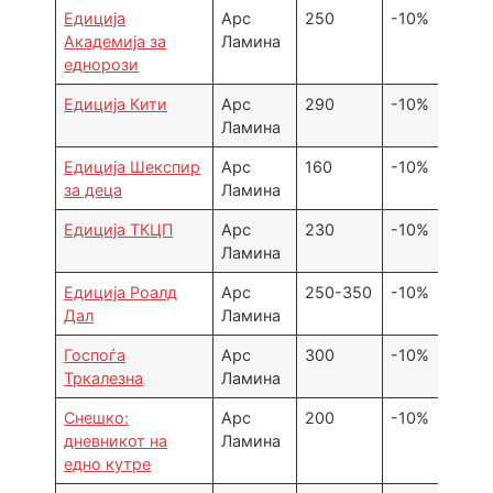
Едиција
Арс
250
-10%
Академија за
Ламина
еднорози
Едиција Кити
Арс
290
-10%
Ламина
Едиција Шекспир
Арс
160
-10%
за деца
Ламина
Едиција ТКЦП
Арс
230
-10%
Ламина
Едиција Роалд
Арс
250-350
-10%
Дал
Ламина
Госпоѓа
Арс
300
-10%
Тркалезна
Ламина
Снешко:
Арс
200
-10%
дневникот на
Ламина
едно кутре