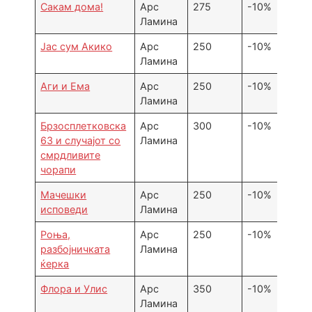
Сакам дома!
Арс
275
-10%
Ламина
Јас сум Акико
Арс
250
-10%
Ламина
Аги и Ема
Арс
250
-10%
Ламина
Брзосплетковска
Арс
300
-10%
63 и случајот со
Ламина
смрдливите
чорапи
Мачешки
Арс
250
-10%
исповеди
Ламина
Роња,
Арс
250
-10%
разбојничката
Ламина
ќерка
Флора и Улис
Арс
350
-10%
Ламина