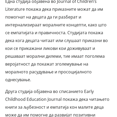
Една студија објавена во Journal of Children’s
Literature покажа дека приказните можат да им
помогнат на децата да ги разберат и
интернализираат моралните концепти, како што
се емпатијата и правичноста. Студијата покажа
дека кога децата читаат или слушаат приказни во
кои се прикажани ликови кои доживуваат и
решаваат морални дилеми, тие имаат поголема
веројатност да покажат зголемување на
моралното расудување и просоцијалното
однесување.
Друга студија објавена во списанието Early
Childhood Education Journal покажа дека читањето
книги за љубезност и емпатија кон малите деца
може да им помогне да развијат позитивни