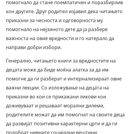
помогнало да стане поемпатичен и поразбирлив
кон другите. Друг родител изјавил дека читањето
приказни за чесноста и одговорноста му
помогнало на нејзиното дете да ја разбере
важноста на овие вредности и го натерало да
направи добри избори.
Генерално, читањето книги за вредностите на
децата може да биде моќна алатка за да им
помогне да ги разберат и интернализираат овие
важни лекции. Со изложување на децата на
приказни во кои се прикажани ликови кои
доживуваат и решаваат морални дилеми,
родителите можат да им помогнат на своите деца
да развијат позитивни карактерни црти и да ги
подобрат нивните социјални вештини.