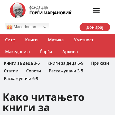
Донирај
Macedonian
Сите
Книги
Музика
Уметност
Македонија
Ѓорѓи
Архива
Книги за деца 3-5
Книги за деца 6-9
Прикази
Статии
Совети
Раскажувачи 3-5
Раскажувачи 6-9
Како читањето
книги за