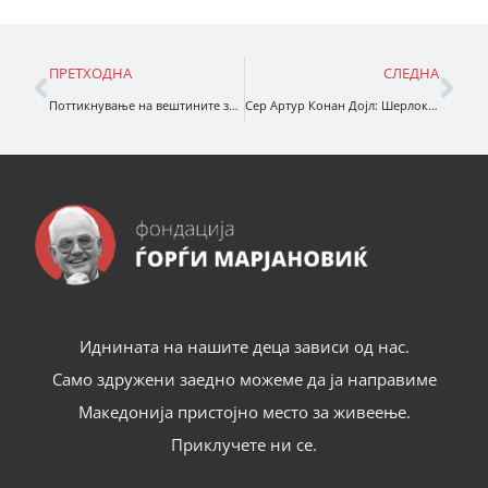
ПРЕТХОДНА
СЛЕДНА
Поттикнување на вештините за критичко размислување при читање: ефективни стратегии
Сер Артур Конан Дојл: Шерлок Холмс и синиот гранат
Иднината на нашите деца зависи од нас.
Само здружени заедно можеме да ја направиме
Македонија пристојно место за живеење.
Приклучете ни се.