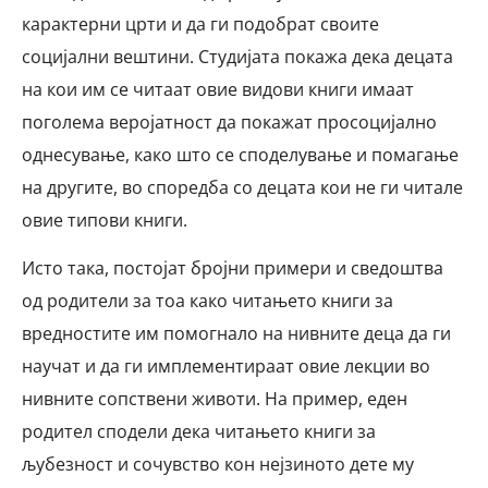
карактерни црти и да ги подобрат своите
социјални вештини. Студијата покажа дека децата
на кои им се читаат овие видови книги имаат
поголема веројатност да покажат просоцијално
однесување, како што се споделување и помагање
на другите, во споредба со децата кои не ги читале
овие типови книги.
Исто така, постојат бројни примери и сведоштва
од родители за тоа како читањето книги за
вредностите им помогнало на нивните деца да ги
научат и да ги имплементираат овие лекции во
нивните сопствени животи. На пример, еден
родител сподели дека читањето книги за
љубезност и сочувство кон нејзиното дете му