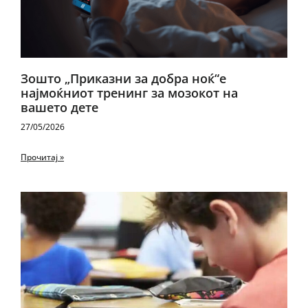
Зошто „Приказни за добра ноќ“е
најмоќниот тренинг за мозокот на
вашето дете
27/05/2026
Прочитај »