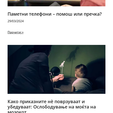
Паметни телефони – помош или пречка?
29/03/2024
Прочитај »
Како приказните нè поврзуваат и
убедуваат: Oслободување на моќта на
мозокот