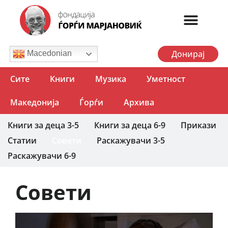
Донирај
Macedonian
Сите
Книги
Музика
Уметност
Македонија
Ѓорѓи
Архива
Книги за деца 3-5
Книги за деца 6-9
Прикази
Статии
Совети
Раскажувачи 3-5
Раскажувачи 6-9
Совети