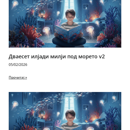
Дваесет илјади милји под морето v2
05/02/2026
Прочитај »