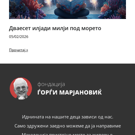
Дваесет илјади милји под морето
05/02/2026
Прочитај »
Иднината на нашите деца зависи од нас.
Само здружени заедно можеме да ја направиме
Македонија пристојно место за живеење.