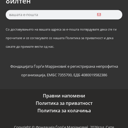
билтен
Со доставувањето на вашата адреса за е-пошта потврдувате дека сте ги
прочитале и се согласувате со нашата Политика за приватност и дека
сакате да примате вести од нас.
Фондацијата Ѓорѓи Марјановиќ е регистрирана непрофитна
организација, ЕМБС 7355700, ЕДБ 4080019582386
Правни напомени
Политика за приватност
Политика за колачиња
Copyright © Фондација Ѓорѓи Марјановиќ, 2026год. Сите