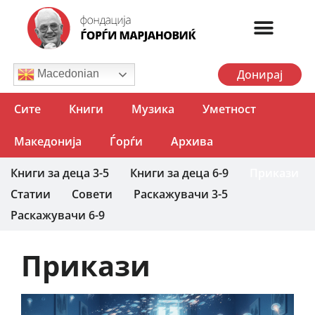
Донирај
Macedonian
Сите
Книги
Музика
Уметност
Македонија
Ѓорѓи
Архива
Книги за деца 3-5
Книги за деца 6-9
Прикази
Статии
Совети
Раскажувачи 3-5
Раскажувачи 6-9
Прикази