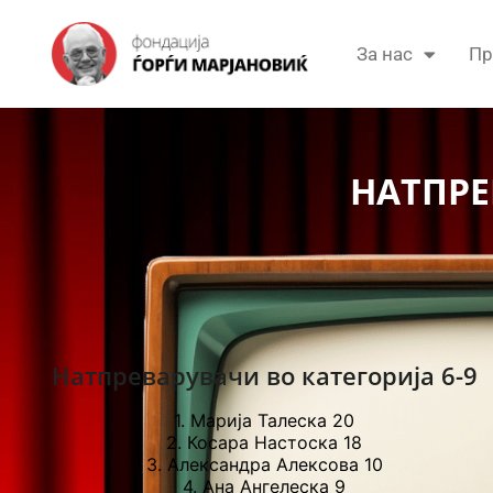
За нас
Пр
НАТПРЕ
Натпреварувачи во категорија 6-9
1.
Марија Талеска
20
2.
Косара Настоска
18
3.
Александра Алексова
10
4.
Ана Ангелеска
9