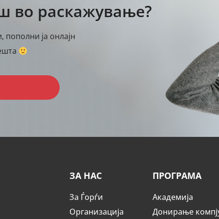
аш во раскажување?
, пополни ја онлајн
нешта
ЗА НАС
ПРОГРАМА
За Ѓорѓи
Академија
Организација
Донирање компј