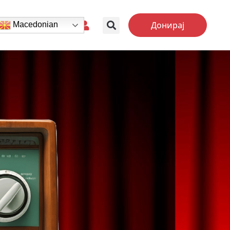
Донирај
Macedonian