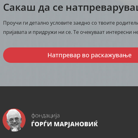
Сакаш да се натпреварув
Проучи ги детално условите заедно со твоите родители
пријавата и придружи ни се. Те очекуваат интересни 
Натпревар во раскажување