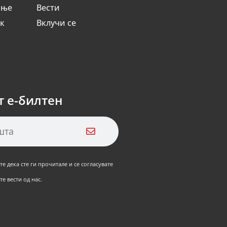
ање
Вести
ик
Вклучи се
т е-билтен
е дека сте ги прочитале и се согласувате
е вести од нас.