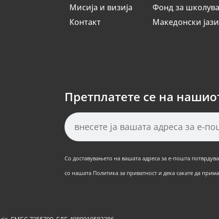
Мисија и визија
Фонд за школув
Контакт
Македонски јаз
Претплатете се на нашио
Со доставувањето на вашата адреса за е-пошта потврдуват
со нашата Политика за приватност и дека сакате да примат
ја, ЕМБС 7355700, ЕДБ 4080019582386