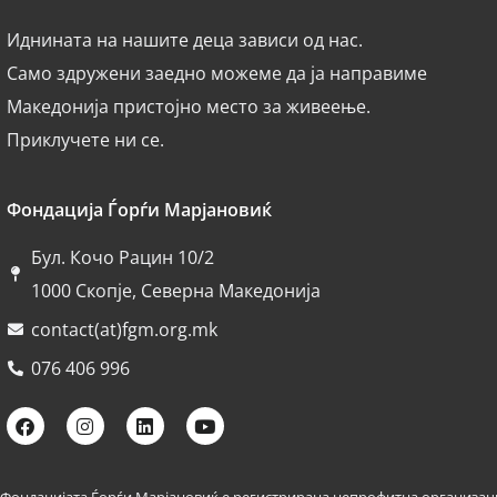
Иднината на нашите деца зависи од нас.
Само здружени заедно можеме да ја направиме
Македонија пристојно место за живеење.
Приклучете ни се.
Фондација Ѓорѓи Марјановиќ
Бул. Кочо Рацин 10/2
1000 Скопје, Северна Македонија
contact(at)fgm.org.mk
076 406 996
Фондацијата Ѓорѓи Марјановиќ е регистрирана непрофитна организаци