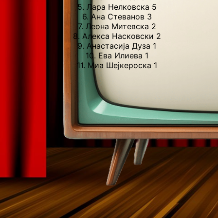
5.
Лара Нелковска
5
6.
Ана Стеванов
3
7.
Леона Митевска
2
8.
Алекса Насковски
2
9.
Анастасија Дуза
1
10.
Ева Илиева
1
11.
Миа Шејкероска
1