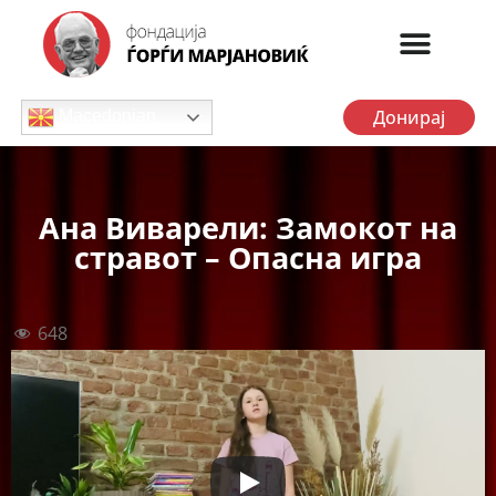
Донирај
Macedonian
Ана Виварели: Замокот на
стравот – Опасна игра
648