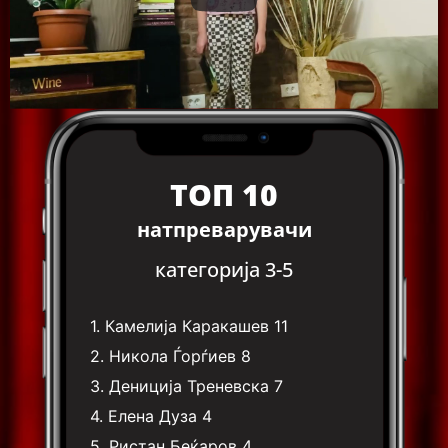
ТОП 10
натпреварувачи
категорија 3-5
1.
Камелија Каракашев
11
2.
Никола Ѓорѓиев
8
3.
Дениција Треневска
7
4.
Елена Дуза
4
5.
Ристан Беќаров
4