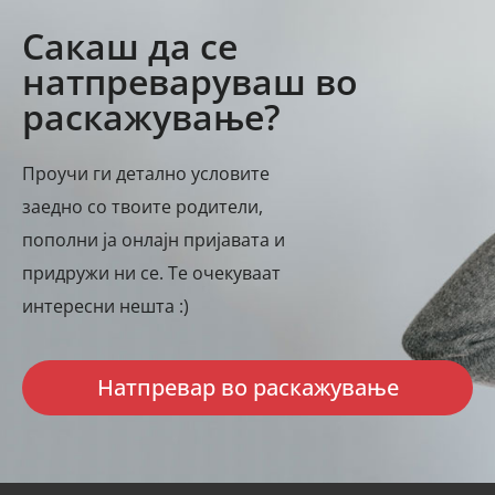
Сакаш да се
натпреваруваш во
раскажување?
Проучи ги детално условите
заедно со твоите родители,
пополни ја онлајн пријавата и
придружи ни се. Те очекуваат
интересни нешта :)
Натпревар во раскажување