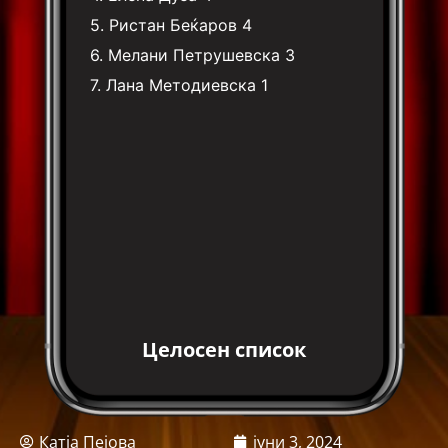
5.
Ристан Беќаров
4
6.
Мелани Петрушевска
3
7.
Лана Методиевска
1
Целосен список
Катја Пејова
јуни 3, 2024