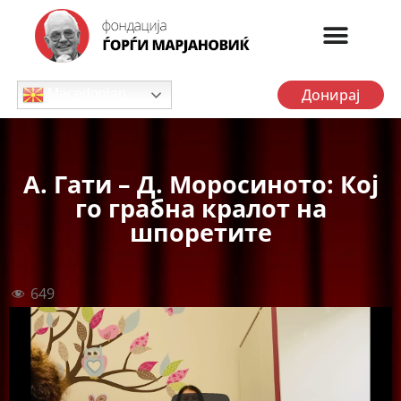
Донирај
Macedonian
А. Гати – Д. Моросиното: Кој
го грабна кралот на
шпоретите
649