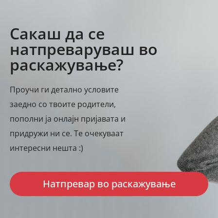
Сакаш да се
натпреваруваш во
раскажување?
Проучи ги детално условите
заедно со твоите родители,
пополни ја онлајн пријавата и
придружи ни се. Те очекуваат
интересни нешта :)
Натпревар во раскажување