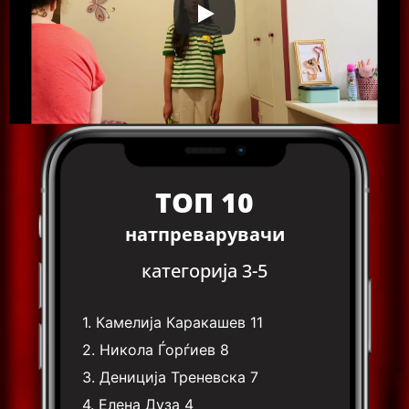
ТОП 10
натпреварувачи
категорија 3-5
1.
Камелија Каракашев
11
2.
Никола Ѓорѓиев
8
3.
Дениција Треневска
7
4.
Елена Дуза
4