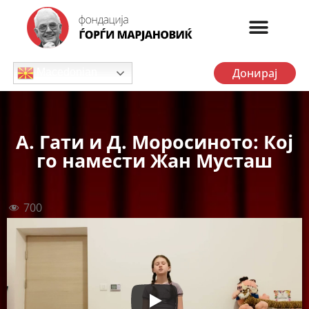
Донирај
Macedonian
А. Гати и Д. Моросиното: Кој
го намести Жан Мусташ
700