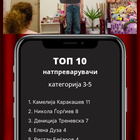
ТОП 10
натпреварувачи
категорија 3-5
1.
Камелија Каракашев
11
2.
Никола Ѓорѓиев
8
3.
Дениција Треневска
7
4.
Елена Дуза
4
5.
Ристан Беќаров
4