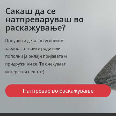
Сакаш да се
натпреваруваш во
раскажување?
Проучи ги детално условите
заедно со твоите родители,
пополни ја онлајн пријавата и
придружи ни се. Те очекуваат
интересни нешта :)
Натпревар во раскажување