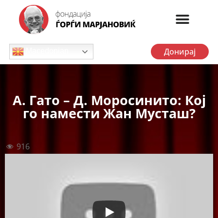
Донирај
Macedonian
А. Гато – Д. Моросинито: Кој
го намести Жан Мусташ?
916