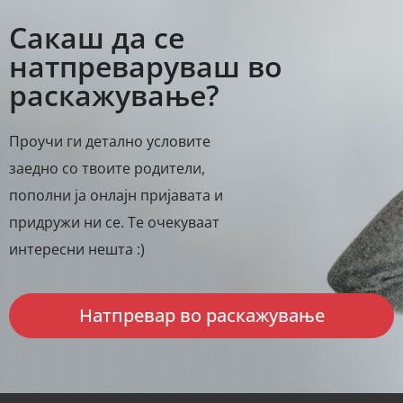
Сакаш да се
натпреваруваш во
раскажување?
Проучи ги детално условите
заедно со твоите родители,
пополни ја онлајн пријавата и
придружи ни се. Те очекуваат
интересни нешта :)
Натпревар во раскажување