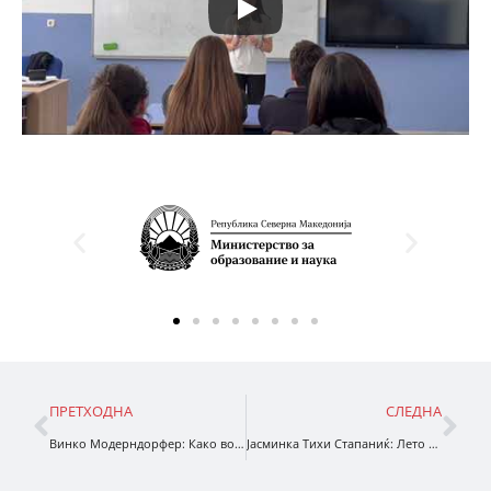
ПРЕТХОДНА
СЛЕДНА
Винко Модерндорфер: Како во филм
Јасминка Тихи Стапаниќ: Лето на езерото Чичек