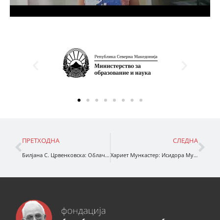
ПРЕТХОДНА
СЛЕДНА
Билјана С. Црвенковска: Облачињата кои не сакаа да плачат
Хариет Мункастер: Исидора Мун оди на одмор