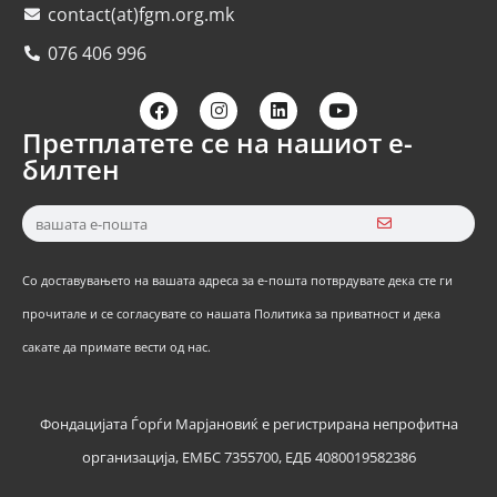
contact(at)fgm.org.mk
076 406 996
Претплатете се на нашиот е-
билтен
Со доставувањето на вашата адреса за е-пошта потврдувате дека сте ги
прочитале и се согласувате со нашата Политика за приватност и дека
сакате да примате вести од нас.
Фондацијата Ѓорѓи Марјановиќ е регистрирана непрофитна
организација, ЕМБС 7355700, ЕДБ 4080019582386