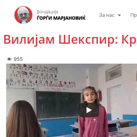
За нас
Пр
Вилијам Шекспир: Кр
955