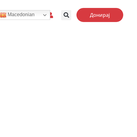
Донирај
Macedonian