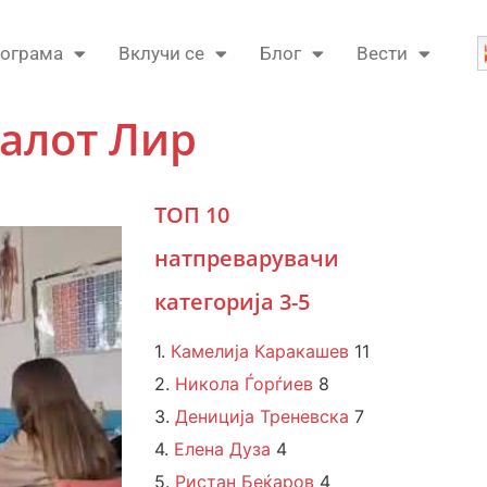
ограма
Вклучи се
Блог
Вести
алот Лир
ТОП 10
натпреварувачи
категорија 3-5
1.
Камелија Каракашев
11
2.
Никола Ѓорѓиев
8
3.
Дениција Треневска
7
4.
Елена Дуза
4
5.
Ристан Беќаров
4