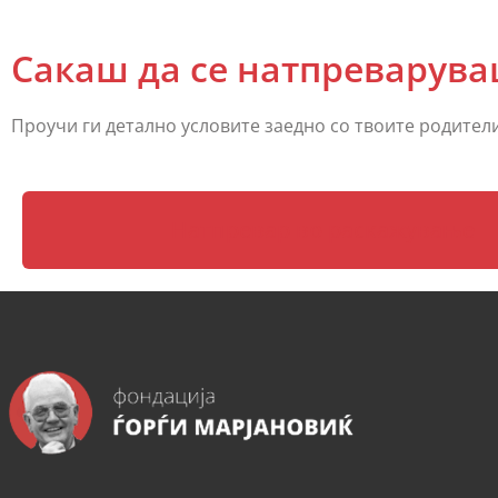
Сакаш да се натпреварув
Проучи ги детално условите заедно со твоите родители,
Натпревар во раскажување