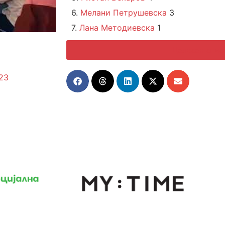
6.
Мелани Петрушевска
3
7.
Лана Методиевска
1
Целосен спис
23