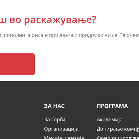
аш во раскажување?
 пополни ја онлајн пријавата и придружи ни се. Те очек
ЗА НАС
ПРОГРАМА
За Ѓорѓи
Академија
Организација
Донирање компј
Мисија и визија
Фонд за школув