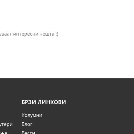
уваат интересни нешта :)
БРЗИ ЛИНКОВИ
Колумни
утери
Блог
ање
Вести