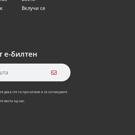
ик
Вклучи се
т е-билтен
е дека сте ги прочитале и се согласувате
е вести од нас.