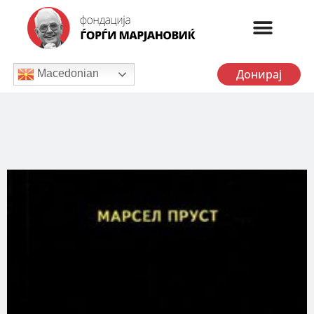
Донирај
Macedonian