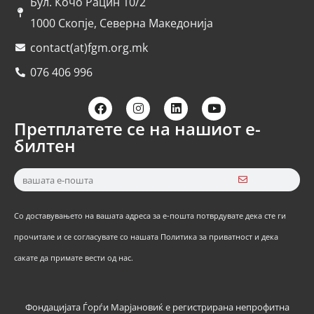
Бул. Кочо Рацин 10/2
1000 Скопје, Северна Македонија
contact(at)fgm.org.mk
076 406 996
Претплатете се на нашиот е-
билтен
Со доставувањето на вашата адреса за е-пошта потврдувате дека сте ги
прочитале и се согласувате со нашата Политика за приватност и дека
сакате да примате вести од нас.
Фондацијата Ѓорѓи Марјановиќ е регистрирана непрофитна