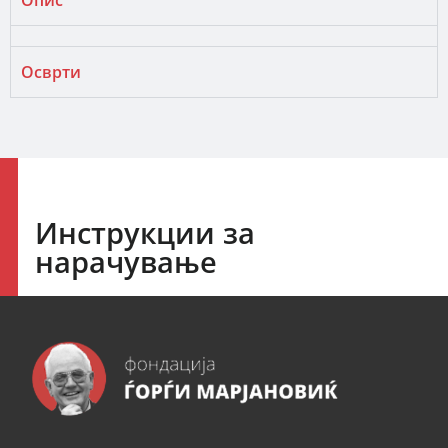
Опис
Осврти
Инструкции за
нарачување