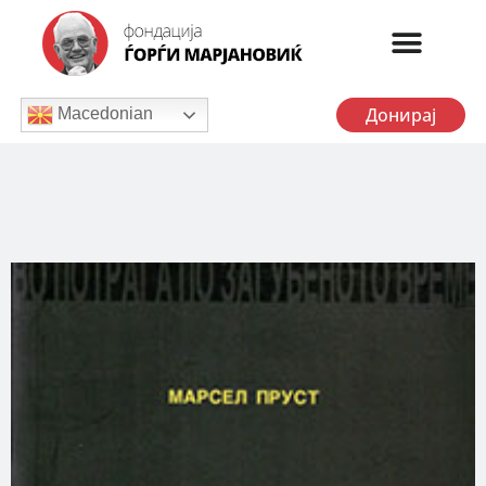
Донирај
Macedonian