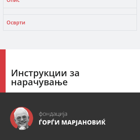
Опис
Осврти
Инструкции за
нарачување