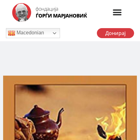
Донирај
Macedonian