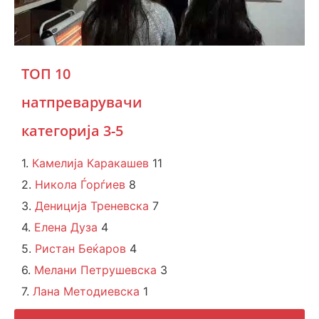
ТОП 10
натпреварувачи
категорија 3-5
1.
Камелија Каракашев
11
2.
Никола Ѓорѓиев
8
3.
Дениција Треневска
7
4.
Елена Дуза
4
5.
Ристан Беќаров
4
6.
Мелани Петрушевска
3
7.
Лана Методиевска
1