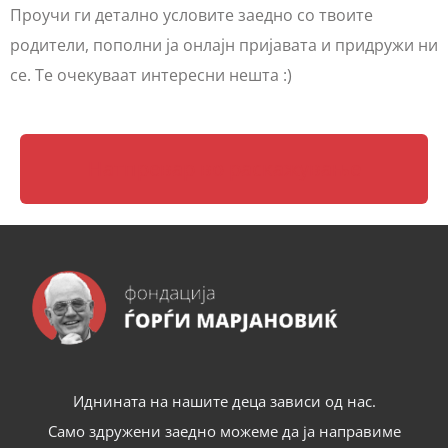
Проучи ги детално условите заедно со твоите
родители, пополни ја онлајн пријавата и придружи ни
се. Те очекуваат интересни нешта :)
Натпревар во раскажување
Иднината на нашите деца зависи од нас.
Само здружени заедно можеме да ја направиме