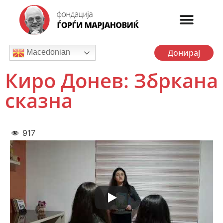
Донирај
Macedonian
Киро Донев: Збркана
сказна
917