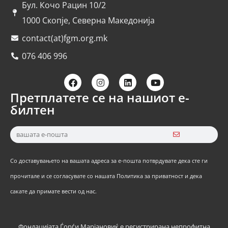
Бул. Кочо Рацин 10/2
1000 Скопје, Северна Македонија
contact(at)fgm.org.mk
076 406 996
Претплатете се на нашиот е-
билтен
Со доставувањето на вашата адреса за е-пошта потврдувате дека сте ги
прочитале и се согласувате со нашата Политика за приватност и дека
сакате да примате вести од нас.
Фондацијата Ѓорѓи Марјановиќ е регистрирана непрофитна