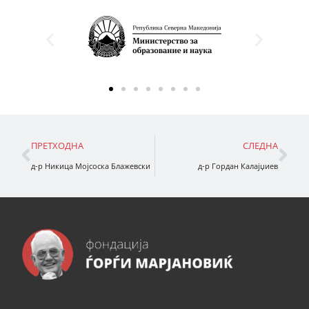
ПРЕТХОДНА
СЛЕДНА
д-р Никица Мојсоска Блажевски
д-р Гордан Калајџиев