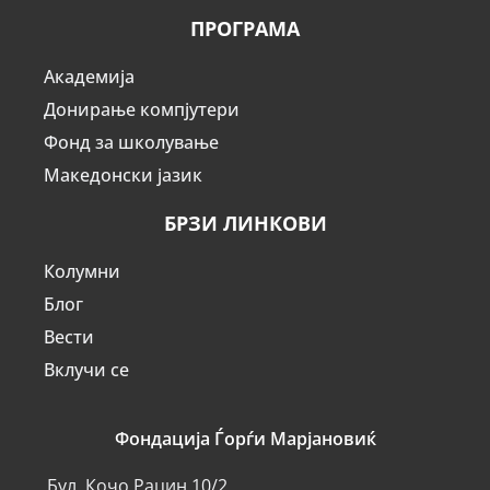
ПРОГРАМА
Академија
Донирање компјутери
Фонд за школување
Македонски јазик
БРЗИ ЛИНКОВИ
Колумни
Блог
Вести
Вклучи се
Фондација Ѓорѓи Марјановиќ
Бул. Кочо Рацин 10/2