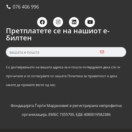
076 406 996
Претплатете се на нашиот е-
билтен
Со доставувањето на вашата адреса за е-пошта потврдувате дека сте ги
прочитале и се согласувате со нашата Политика за приватност и дека
сакате да примате вести од нас.
Фондацијата Ѓорѓи Марјановиќ е регистрирана непрофитна
организација, ЕМБС 7355700, ЕДБ 4080019582386