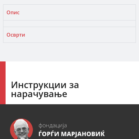
Опис
Осврти
Инструкции за
нарачување