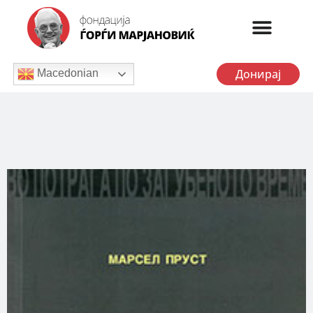
Донирај
Macedonian