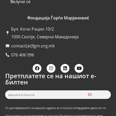
Вклучи се
Фондација Ѓорѓи Марјановиќ
Бул. Кочо Рацин 10/2
1000 Скопје, Северна Македонија
contact(at)fgm.org.mk
076 406 996
Претплатете се на нашиот е-
билтен
Со доставувањето на вашата адреса за е-пошта потврдувате дека сте ги
прочитале и се согласувате со нашата Политика за приватност и дека