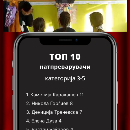
ТОП 10
натпреварувачи
категорија 3-5
1.
Камелија Каракашев
11
2.
Никола Ѓорѓиев
8
3.
Дениција Треневска
7
4.
Елена Дуза
4
5.
Ристан Беќаров
4