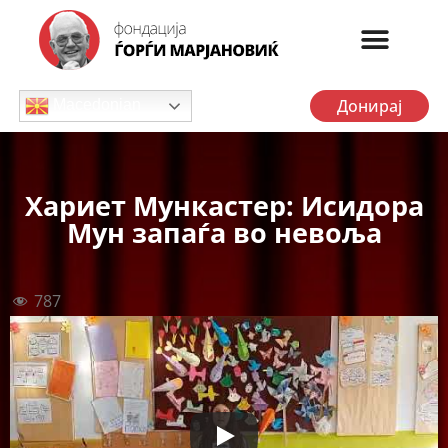
Донирај
Macedonian
Хариет Мункастер: Исидора
Мун запаѓа во невоља
787