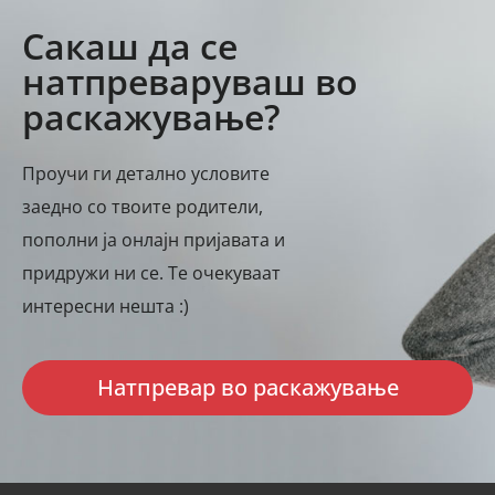
Сакаш да се
натпреваруваш во
раскажување?
Проучи ги детално условите
заедно со твоите родители,
пополни ја онлајн пријавата и
придружи ни се. Те очекуваат
интересни нешта :)
Натпревар во раскажување