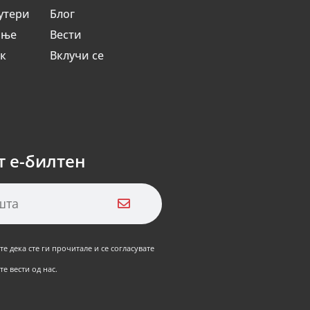
утери
Блог
ање
Вести
ик
Вклучи се
т е-билтен
е дека сте ги прочитале и се согласувате
е вести од нас.