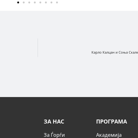
Карло Калцан и Соња Скалк
ЗА НАС
ПРОГРАМА
За Ѓорѓи
Академија