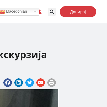
Донирај
Macedonian
кскурзија