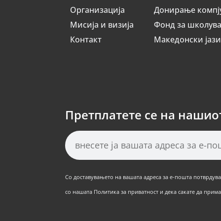
Организација
Донирање компј
Мисија и визија
Фонд за школув
Контакт
Македонски јаз
Претплатете се на нашио
Со доставувањето на вашата адреса за е-пошта потврдуват
со нашата Политика за приватност и дека сакате да примат