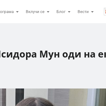
ограма
Вклучи се
Блог
Вести
сидора Мун оди на е