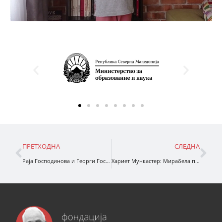
ПРЕТХОДНА
СЛЕДНА
Раја Господинова и Георги Господинов: Свадба на животни и нешта
Хариет Мункастер: Мирабела прави палавости