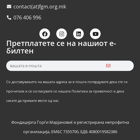
contact(at)fgm.org.mk
076 406 996
Претплатете се на нашиот е-
билтен
Со доставувањето на вашата адреса за е-пошта потврдувате дека сте ги
прочитале и се согласувате со нашата Политика за приватност и дека
сакате да примате вести од нас.
Фондацијата Ѓорѓи Марјановиќ е регистрирана непрофитна
организација, ЕМБС 7355700, ЕДБ 4080019582386