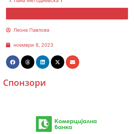
7.
Лана Методиевска
1
Целосен список
Леона Павлова
ноември 8, 2023
Спонзори