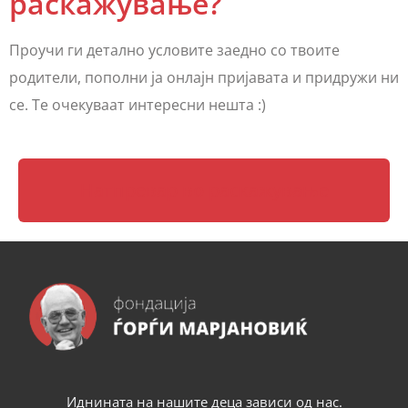
раскажување?
Проучи ги детално условите заедно со твоите
родители, пополни ја онлајн пријавата и придружи ни
се. Те очекуваат интересни нешта :)
Натпревар во раскажување
Иднината на нашите деца зависи од нас.