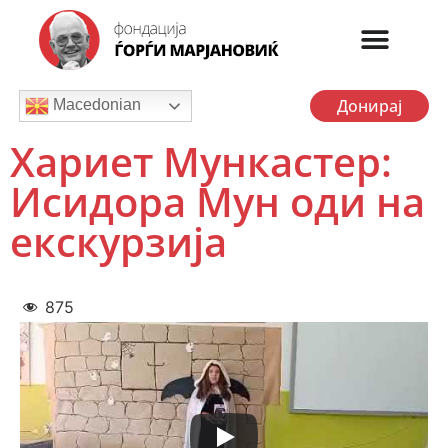
Донирај
Macedonian
Хариет Мункастер:
Исидора Мун оди на
екскурзија
875