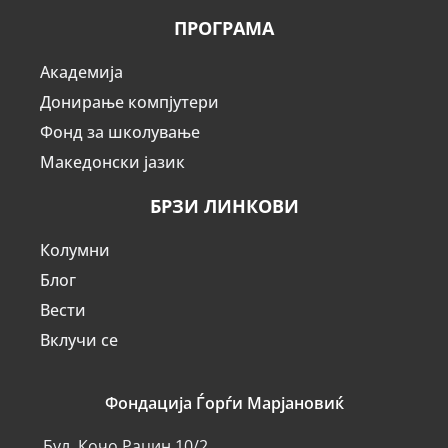
ПРОГРАМА
Академија
Донирање компјутери
Фонд за школување
Македонски јазик
БРЗИ ЛИНКОВИ
Колумни
Блог
Вести
Вклучи се
Фондација Ѓорѓи Марјановиќ
Бул. Кочо Рацин 10/2