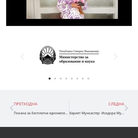
ПРЕТХОДНА
СЛЕДНА
Покана за бесплатна едномесечна обука за компјутерски вештини
Хариет Мункастер: Исидора Мун прави зимска магија