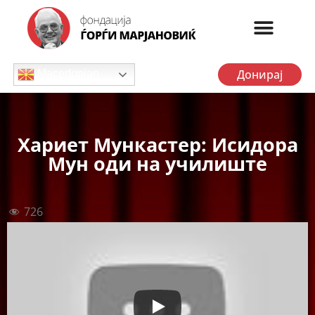
Донирај
Macedonian
Хариет Мункастер: Исидора
Мун оди на училиште
726