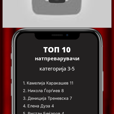
ТОП 10
натпреварувачи
категорија 3-5
1.
Камелија Каракашев
11
2.
Никола Ѓорѓиев
8
3.
Дениција Треневска
7
4.
Елена Дуза
4
5.
Ристан Беќаров
4