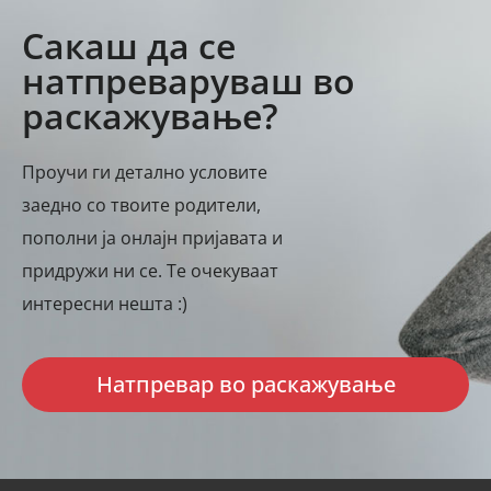
Сакаш да се
натпреваруваш во
раскажување?
Проучи ги детално условите
заедно со твоите родители,
пополни ја онлајн пријавата и
придружи ни се. Те очекуваат
интересни нешта :)
Натпревар во раскажување