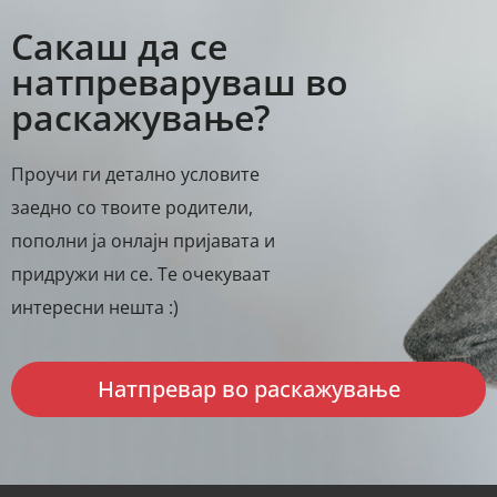
Сакаш да се
натпреваруваш во
раскажување?
Проучи ги детално условите
заедно со твоите родители,
пополни ја онлајн пријавата и
придружи ни се. Те очекуваат
интересни нешта :)
Натпревар во раскажување