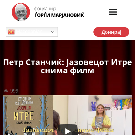
Донирај
Macedonian
Петр Станчиќ: Јазовецот Итре
снима филм
999