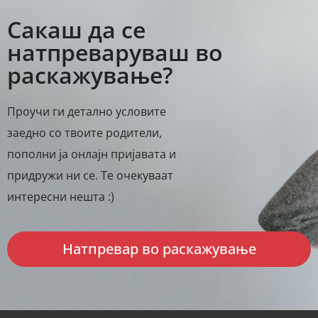
Сакаш да се
натпреваруваш во
раскажување?
Проучи ги детално условите
заедно со твоите родители,
пополни ја онлајн пријавата и
придружи ни се. Те очекуваат
интересни нешта :)
Натпревар во раскажување