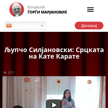
Донирај
Macedonian
Љупчо Силјановски: Срцката
на Кате Карате
831