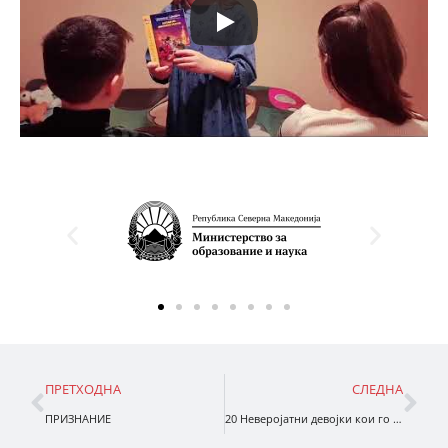
ПРЕТХОДНА
СЛЕДНА
ПРИЗ­НА­НИЕ
20 Неверојатни девојки кои го променија светот