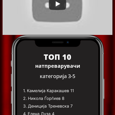
ТОП 10
натпреварувачи
категорија 3-5
1.
Камелија Каракашев
11
2.
Никола Ѓорѓиев
8
3.
Дениција Треневска
7
4.
Елена Дуза
4