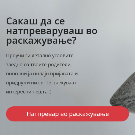
Сакаш да се
натпреваруваш во
раскажување?
Проучи ги детално условите
заедно со твоите родители,
пополни ја онлајн пријавата и
придружи ни се. Те очекуваат
интересни нешта :)
Натпревар во раскажување