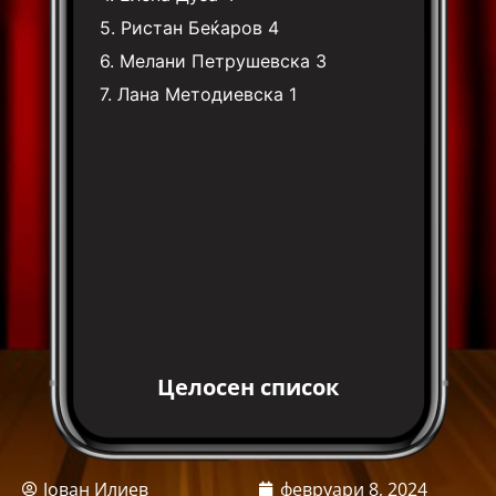
5.
Ристан Беќаров
4
6.
Мелани Петрушевска
3
7.
Лана Методиевска
1
Целосен список
Јован Илиев
февруари 8, 2024