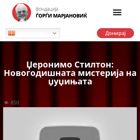
Донирај
Macedonian
Џеронимо Стилтон:
Новогодишната мистерија на
џуџињата
850