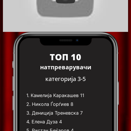
ТОП 10
натпреварувачи
категорија 3-5
1.
Камелија Каракашев
11
2.
Никола Ѓорѓиев
8
3.
Дениција Треневска
7
4.
Елена Дуза
4
5.
Ристан Беќаров
4