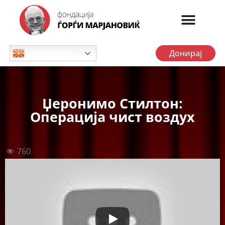
Донирај
Macedonian
Џеронимо Стилтон:
Операција чист воздух
760