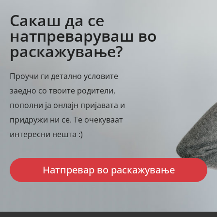
Сакаш да се
натпреваруваш во
раскажување?
Проучи ги детално условите
заедно со твоите родители,
пополни ја онлајн пријавата и
придружи ни се. Те очекуваат
интересни нешта :)
Натпревар во раскажување