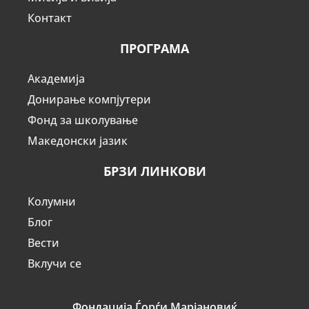
Контакт
ПРОГРАМА
Академија
Донирање компјутери
Фонд за школување
Македонски јазик
БРЗИ ЛИНКОВИ
Колумни
Блог
Вести
Вклучи се
Фондација Ѓорѓи Марјановиќ