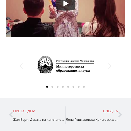
ПРЕТХОДНА
СЛЕДНА
Жил Верн: Децата на капетанот Грант
Лепа Гештаковска Христовска: ,,Италијанскиот ракопис”