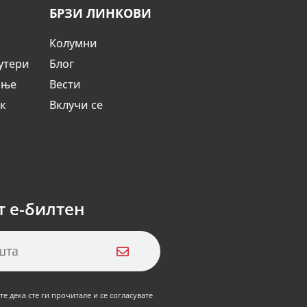
БРЗИ ЛИНКОВИ
Колумни
утери
Блог
ање
Вести
ик
Вклучи се
т е-билтен
е дека сте ги прочитале и се согласувате