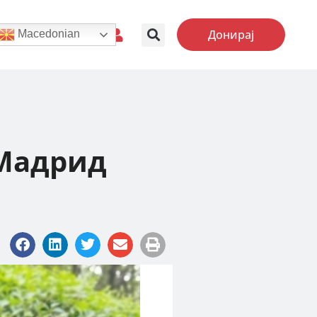
Донирај
Macedonian
 Мадрид