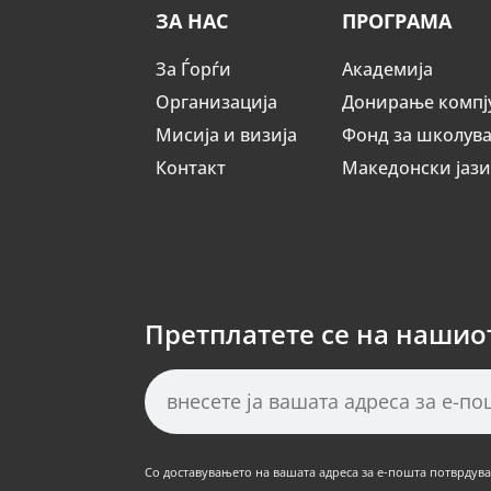
ЗА НАС
ПРОГРАМА
За Ѓорѓи
Академија
Организација
Донирање компј
Мисија и визија
Фонд за школув
Контакт
Македонски јаз
Претплатете се на нашио
Со доставувањето на вашата адреса за е-пошта потврдуват