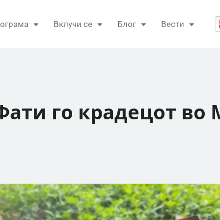
ограма
Вклучи се
Блог
Вести
Фати го крадецот во