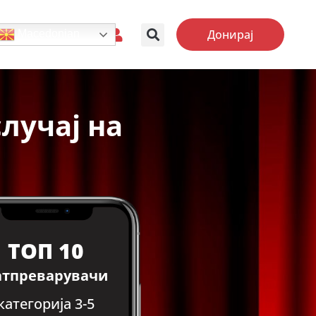
Донирај
Macedonian
лучај на
ТОП 10
атпреварувачи
категорија 3-5