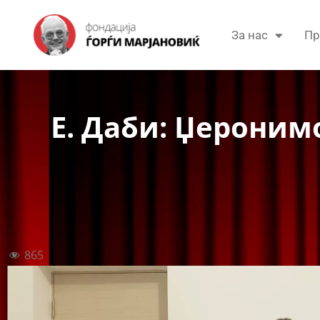
За нас
Пр
Е. Даби: Џеронимо
865