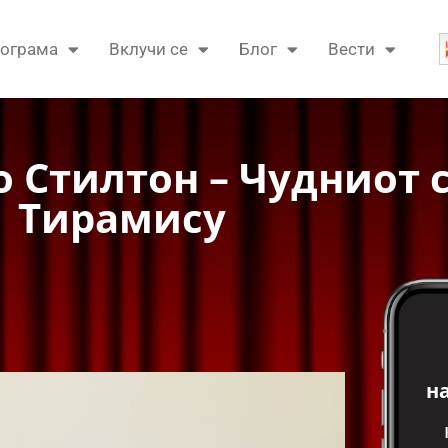
ограма
Вклучи се
Блог
Вести
 Стилтон – Чудниот с
Тирамису
н