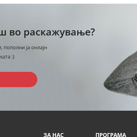
аш во раскажување?
, пополни ја онлајн
шта :)
ЗА НАС
ПРОГРАМА