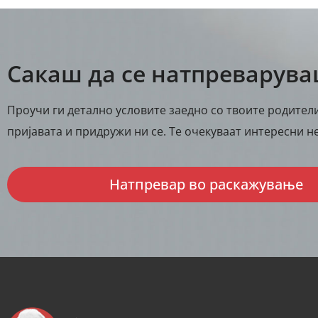
Сакаш да се натпреварув
Проучи ги детално условите заедно со твоите родители
пријавата и придружи ни се. Те очекуваат интересни не
Натпревар во раскажување