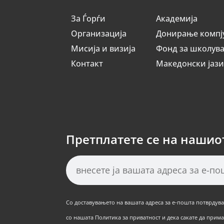
За Ѓорѓи
Академија
Организација
Донирање компј
Мисија и визија
Фонд за школув
Контакт
Македонски јаз
Претплатете се на нашио
Со доставувањето на вашата адреса за е-пошта потврдуват
со нашата Политика за приватност и дека сакате да примат