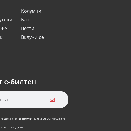
Колумни
утери
Блог
ање
Вести
ик
Вклучи се
т е-билтен
е дека сте ги прочитале и се согласувате
е вести од нас.