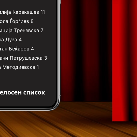
елија Каракашев
11
ола Ѓорѓиев
8
иција Треневска
7
на Дуза
4
тан Беќаров
4
ани Петрушевска
3
а Методиевска
1
елосен список